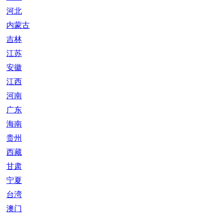
河北
内蒙古
吉林
江苏
安徽
江西
河南
广东
海南
贵州
西藏
甘肃
宁夏
台湾
澳门