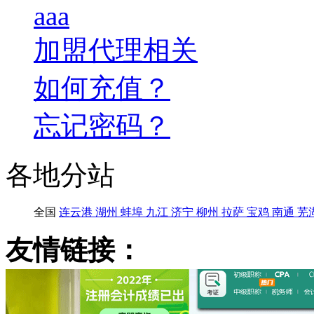
aaa
加盟代理相关
如何充值？
忘记密码？
各地分站
全国
连云港
湖州
蚌埠
九江
济宁
柳州
拉萨
宝鸡
南通
芜
友情链接：