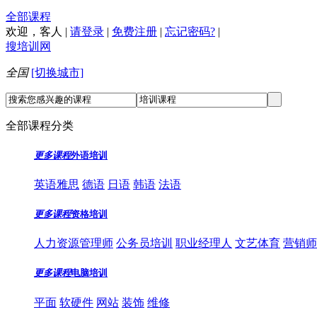
全部课程
欢迎，
客人
|
请登录
|
免费注册
|
忘记密码?
|
搜培训网
全国
[切换城市]
全部课程分类
更多课程
外语培训
英语雅思
德语
日语
韩语
法语
更多课程
资格培训
人力资源管理师
公务员培训
职业经理人
文艺体育
营销师
更多课程
电脑培训
平面
软硬件
网站
装饰
维修