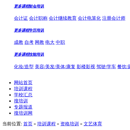
更多课程
财会培训
会计证
会计职称
会计继续教育
会计电算化
注册会计师
更多课程
学历培训
成教
自考
网教
电大
中职
更多课程
技能培训
化妆/造型
美容/美发/美体/康复
影楼影视
驾驶/学车
餐饮/
网站首页
培训课程
学校汇总
搜培训
专题报道
搜培训网
当前位置:
首页
»
培训课程
»
资格培训
»
文艺体育