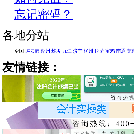
忘记密码？
各地分站
全国
连云港
湖州
蚌埠
九江
济宁
柳州
拉萨
宝鸡
南通
芜
友情链接：