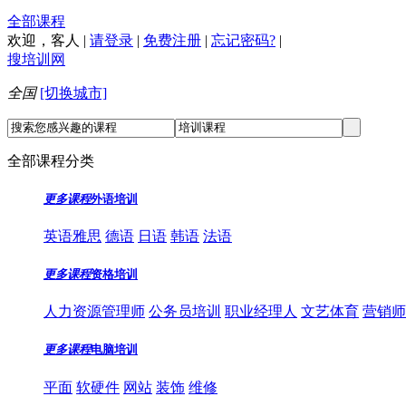
全部课程
欢迎，
客人
|
请登录
|
免费注册
|
忘记密码?
|
搜培训网
全国
[切换城市]
全部课程分类
更多课程
外语培训
英语雅思
德语
日语
韩语
法语
更多课程
资格培训
人力资源管理师
公务员培训
职业经理人
文艺体育
营销师
更多课程
电脑培训
平面
软硬件
网站
装饰
维修