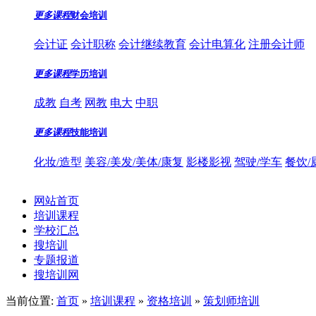
更多课程
财会培训
会计证
会计职称
会计继续教育
会计电算化
注册会计师
更多课程
学历培训
成教
自考
网教
电大
中职
更多课程
技能培训
化妆/造型
美容/美发/美体/康复
影楼影视
驾驶/学车
餐饮/
网站首页
培训课程
学校汇总
搜培训
专题报道
搜培训网
当前位置:
首页
»
培训课程
»
资格培训
»
策划师培训