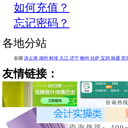
如何充值？
忘记密码？
各地分站
全国
连云港
湖州
蚌埠
九江
济宁
柳州
拉萨
宝鸡
南通
芜
友情链接：