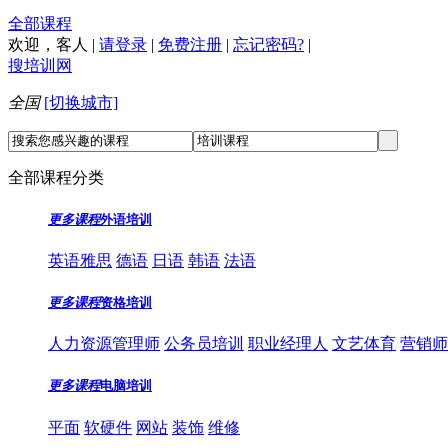
全部课程
欢迎，
客人
|
请登录
|
免费注册
|
忘记密码?
|
搜培训网
全国
[切换城市]
全部课程分类
更多课程
外语培训
英语雅思
德语
日语
韩语
法语
更多课程
资格培训
人力资源管理师
公务员培训
职业经理人
文艺体育
营销师
更多课程
电脑培训
平面
软硬件
网站
装饰
维修