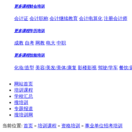
更多课程
财会培训
会计证
会计职称
会计继续教育
会计电算化
注册会计师
更多课程
学历培训
成教
自考
网教
电大
中职
更多课程
技能培训
化妆/造型
美容/美发/美体/康复
影楼影视
驾驶/学车
餐饮/
网站首页
培训课程
学校汇总
搜培训
专题报道
搜培训网
当前位置:
首页
»
培训课程
»
资格培训
»
事业单位招考培训