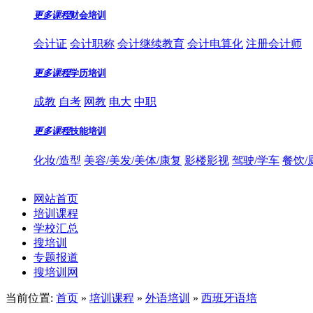
更多课程
财会培训
会计证
会计职称
会计继续教育
会计电算化
注册会计师
更多课程
学历培训
成教
自考
网教
电大
中职
更多课程
技能培训
化妆/造型
美容/美发/美体/康复
影楼影视
驾驶/学车
餐饮/
网站首页
培训课程
学校汇总
搜培训
专题报道
搜培训网
当前位置:
首页
»
培训课程
»
外语培训
»
西班牙语培