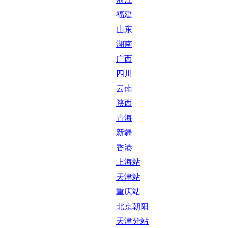
福建
山东
湖南
广西
四川
云南
陕西
青海
新疆
香港
上海站
天津站
重庆站
北京朝阳
天津分站