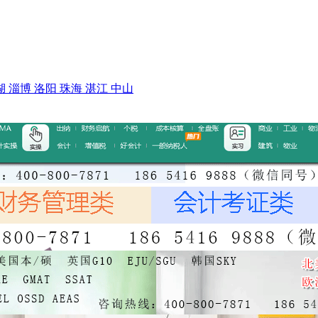
湖
淄博
洛阳
珠海
湛江
中山