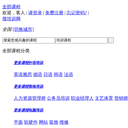
全部课程
欢迎，
客人
|
请登录
|
免费注册
|
忘记密码?
|
搜培训网
全国
[切换城市]
全部课程分类
更多课程
外语培训
英语雅思
德语
日语
韩语
法语
更多课程
资格培训
人力资源管理师
公务员培训
职业经理人
文艺体育
营销师
更多课程
电脑培训
平面
软硬件
网站
装饰
维修