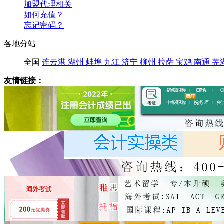
加盟代理相关
如何充值？
忘记密码？
各地分站
全国
连云港
湖州
蚌埠
九江
济宁
柳州
拉萨
宝鸡
南通
芜
友情链接：