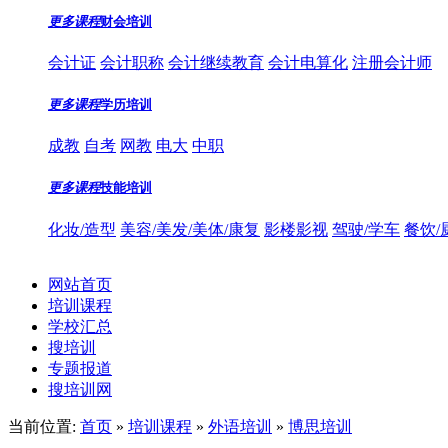
更多课程
财会培训
会计证
会计职称
会计继续教育
会计电算化
注册会计师
更多课程
学历培训
成教
自考
网教
电大
中职
更多课程
技能培训
化妆/造型
美容/美发/美体/康复
影楼影视
驾驶/学车
餐饮/
网站首页
培训课程
学校汇总
搜培训
专题报道
搜培训网
当前位置:
首页
»
培训课程
»
外语培训
»
博思培训