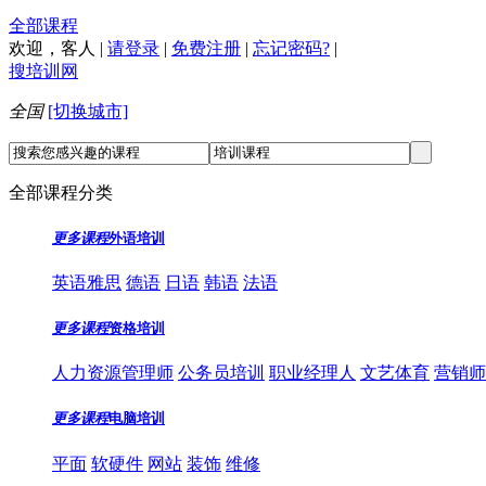
全部课程
欢迎，
客人
|
请登录
|
免费注册
|
忘记密码?
|
搜培训网
全国
[切换城市]
全部课程分类
更多课程
外语培训
英语雅思
德语
日语
韩语
法语
更多课程
资格培训
人力资源管理师
公务员培训
职业经理人
文艺体育
营销师
更多课程
电脑培训
平面
软硬件
网站
装饰
维修