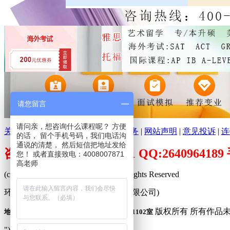
请您留言
请问亲，想咨询什么课程呢？ 方便
关于环球培训网
|
分支机构
|
广告服务
|
网站声明
|
意见投诉
|
连
的话， 留个手机号码，我们电话沟
通说的清楚， 然后短信把地址发给
咨询电话：400-800-7871 QQ:26409641
您！ 或者直接致电：4008007871
高老师
(c)2009-2026 www.peixuncn.net All Rights Reserved
环球培训网™ (合肥寰品信息科技有限公司)
版权所有 所有作品
地址：合肥市庐阳区固镇路3388号旭辉中心1102室
"));