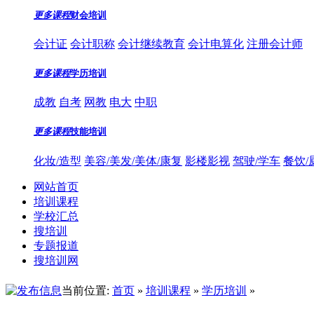
更多课程
财会培训
会计证
会计职称
会计继续教育
会计电算化
注册会计师
更多课程
学历培训
成教
自考
网教
电大
中职
更多课程
技能培训
化妆/造型
美容/美发/美体/康复
影楼影视
驾驶/学车
餐饮/
网站首页
培训课程
学校汇总
搜培训
专题报道
搜培训网
当前位置:
首页
»
培训课程
»
学历培训
»