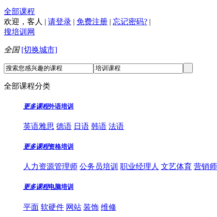
全部课程
欢迎，
客人
|
请登录
|
免费注册
|
忘记密码?
|
搜培训网
全国
[切换城市]
全部课程分类
更多课程
外语培训
英语雅思
德语
日语
韩语
法语
更多课程
资格培训
人力资源管理师
公务员培训
职业经理人
文艺体育
营销师
更多课程
电脑培训
平面
软硬件
网站
装饰
维修