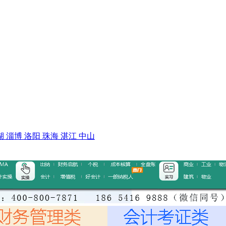
湖
淄博
洛阳
珠海
湛江
中山