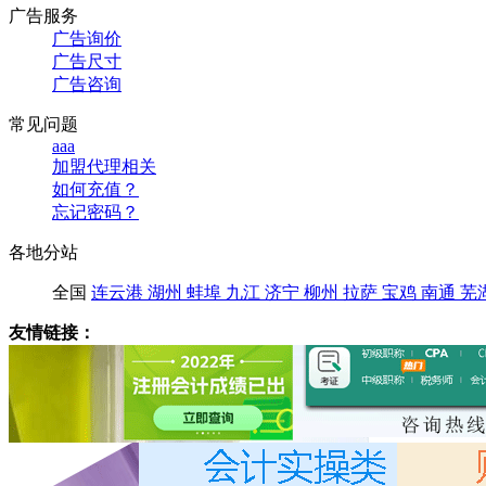
广告服务
广告询价
广告尺寸
广告咨询
常见问题
aaa
加盟代理相关
如何充值？
忘记密码？
各地分站
全国
连云港
湖州
蚌埠
九江
济宁
柳州
拉萨
宝鸡
南通
芜
友情链接：