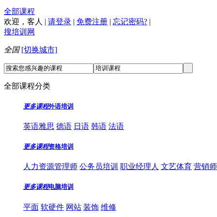
全部课程
欢迎，
客人
|
请登录
|
免费注册
|
忘记密码?
|
搜培训网
全国
[切换城市]
全部课程分类
更多课程
外语培训
英语雅思
德语
日语
韩语
法语
更多课程
资格培训
人力资源管理师
公务员培训
职业经理人
文艺体育
营销师
更多课程
电脑培训
平面
软硬件
网站
装饰
维修