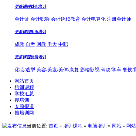
更多课程
财会培训
会计证
会计职称
会计继续教育
会计电算化
注册会计师
更多课程
学历培训
成教
自考
网教
电大
中职
更多课程
技能培训
化妆/造型
美容/美发/美体/康复
影楼影视
驾驶/学车
餐饮/
网站首页
培训课程
学校汇总
搜培训
专题报道
搜培训网
当前位置:
首页
»
培训课程
»
电脑培训
»
网站
»
网站