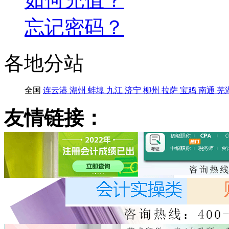
忘记密码？
各地分站
全国
连云港
湖州
蚌埠
九江
济宁
柳州
拉萨
宝鸡
南通
芜
友情链接：