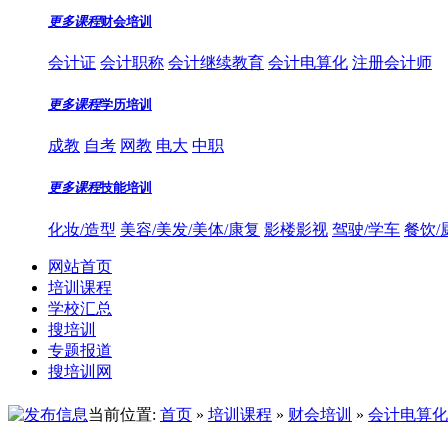
更多课程
财会培训
会计证
会计职称
会计继续教育
会计电算化
注册会计师
更多课程
学历培训
成教
自考
网教
电大
中职
更多课程
技能培训
化妆/造型
美容/美发/美体/康复
影楼影视
驾驶/学车
餐饮/
网站首页
培训课程
学校汇总
搜培训
专题报道
搜培训网
当前位置:
首页
»
培训课程
»
财会培训
»
会计电算化