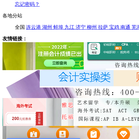
忘记密码？
各地分站
全国
连云港
湖州
蚌埠
九江
济宁
柳州
拉萨
宝鸡
南通
芜
友情链接：