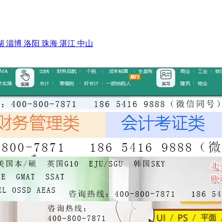
湖
淄博
洛阳
珠海
湛江
中山