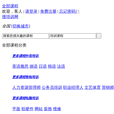
全部课程
欢迎，
客人
|
请登录
|
免费注册
|
忘记密码?
|
搜培训网
全国
[切换城市]
全部课程分类
更多课程
外语培训
英语雅思
德语
日语
韩语
法语
更多课程
资格培训
人力资源管理师
公务员培训
职业经理人
文艺体育
营销师
更多课程
电脑培训
平面
软硬件
网站
装饰
维修