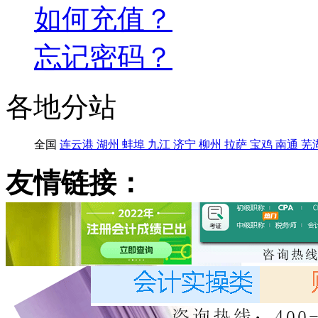
如何充值？
忘记密码？
各地分站
全国
连云港
湖州
蚌埠
九江
济宁
柳州
拉萨
宝鸡
南通
芜
友情链接：