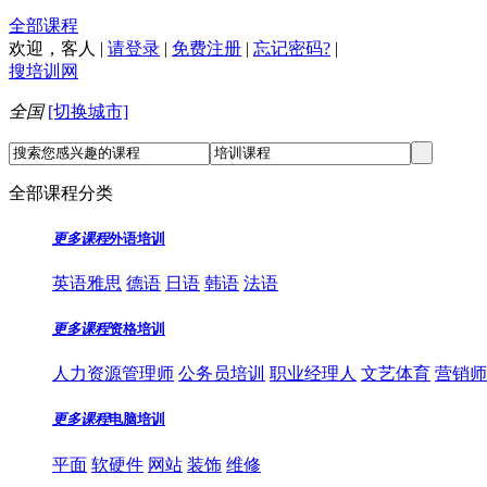
全部课程
欢迎，
客人
|
请登录
|
免费注册
|
忘记密码?
|
搜培训网
全国
[切换城市]
全部课程分类
更多课程
外语培训
英语雅思
德语
日语
韩语
法语
更多课程
资格培训
人力资源管理师
公务员培训
职业经理人
文艺体育
营销师
更多课程
电脑培训
平面
软硬件
网站
装饰
维修