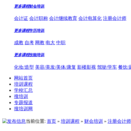
更多课程
财会培训
会计证
会计职称
会计继续教育
会计电算化
注册会计师
更多课程
学历培训
成教
自考
网教
电大
中职
更多课程
技能培训
化妆/造型
美容/美发/美体/康复
影楼影视
驾驶/学车
餐饮/
网站首页
培训课程
学校汇总
搜培训
专题报道
搜培训网
当前位置:
首页
»
培训课程
»
财会培训
»
注册会计师