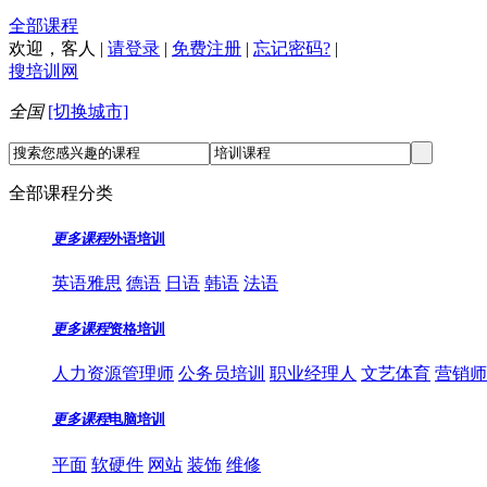
全部课程
欢迎，
客人
|
请登录
|
免费注册
|
忘记密码?
|
搜培训网
全国
[切换城市]
全部课程分类
更多课程
外语培训
英语雅思
德语
日语
韩语
法语
更多课程
资格培训
人力资源管理师
公务员培训
职业经理人
文艺体育
营销师
更多课程
电脑培训
平面
软硬件
网站
装饰
维修