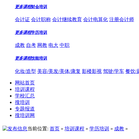
更多课程
财会培训
会计证
会计职称
会计继续教育
会计电算化
注册会计师
更多课程
学历培训
成教
自考
网教
电大
中职
更多课程
技能培训
化妆/造型
美容/美发/美体/康复
影楼影视
驾驶/学车
餐饮/
网站首页
培训课程
学校汇总
搜培训
专题报道
搜培训网
当前位置:
首页
»
培训课程
»
学历培训
»
成教
»