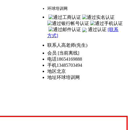
环球培训网
通过认证
[联系
方式]
联系人
高老师(先生)
会员
[
当前离线
]
电话
18654169888
手机
13485703494
地区
北京
地址
环球培训网