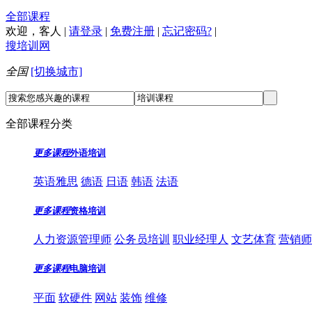
全部课程
欢迎，
客人
|
请登录
|
免费注册
|
忘记密码?
|
搜培训网
全国
[切换城市]
全部课程分类
更多课程
外语培训
英语雅思
德语
日语
韩语
法语
更多课程
资格培训
人力资源管理师
公务员培训
职业经理人
文艺体育
营销师
更多课程
电脑培训
平面
软硬件
网站
装饰
维修