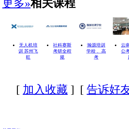
更多»
相关课程
无人机培
社科赛斯
瀚源培训
云
训 苏州飞
考研全程
学校 、高
公
旺
规
考
[
加入收藏
] [
告诉好