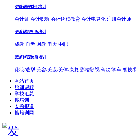
更多课程
财会培训
会计证
会计职称
会计继续教育
会计电算化
注册会计师
更多课程
学历培训
成教
自考
网教
电大
中职
更多课程
技能培训
化妆/造型
美容/美发/美体/康复
影楼影视
驾驶/学车
餐饮/
网站首页
培训课程
学校汇总
搜培训
专题报道
搜培训网