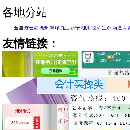
各地分站
全国
连云港
湖州
蚌埠
九江
济宁
柳州
拉萨
宝鸡
南通
芜
友情链接：