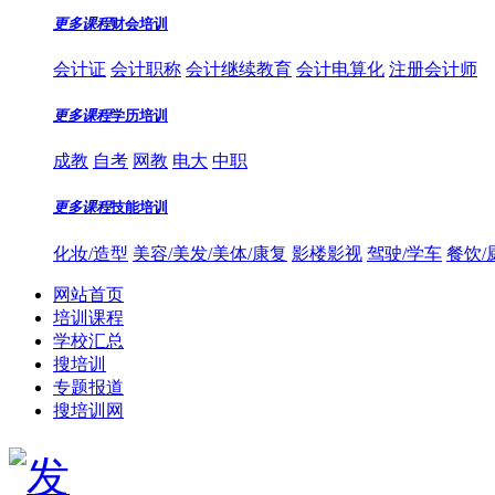
更多课程
财会培训
会计证
会计职称
会计继续教育
会计电算化
注册会计师
更多课程
学历培训
成教
自考
网教
电大
中职
更多课程
技能培训
化妆/造型
美容/美发/美体/康复
影楼影视
驾驶/学车
餐饮/
网站首页
培训课程
学校汇总
搜培训
专题报道
搜培训网