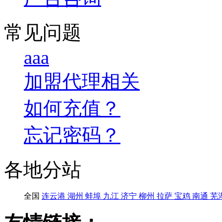
常见问题
aaa
加盟代理相关
如何充值？
忘记密码？
各地分站
全国
连云港
湖州
蚌埠
九江
济宁
柳州
拉萨
宝鸡
南通
芜