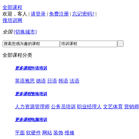
全部课程
欢迎，
客人
|
请登录
|
免费注册
|
忘记密码?
|
搜培训网
全国
[切换城市]
全部课程分类
更多课程
外语培训
英语雅思
德语
日语
韩语
法语
更多课程
资格培训
人力资源管理师
公务员培训
职业经理人
文艺体育
营销师
更多课程
电脑培训
平面
软硬件
网站
装饰
维修