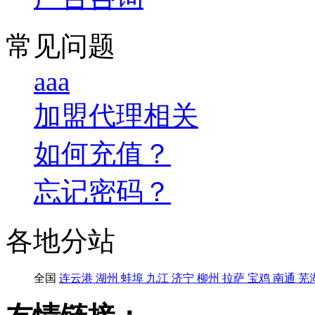
常见问题
aaa
加盟代理相关
如何充值？
忘记密码？
各地分站
全国
连云港
湖州
蚌埠
九江
济宁
柳州
拉萨
宝鸡
南通
芜