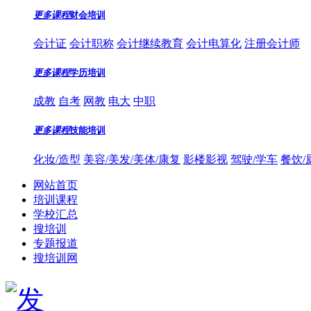
更多课程
财会培训
会计证
会计职称
会计继续教育
会计电算化
注册会计师
更多课程
学历培训
成教
自考
网教
电大
中职
更多课程
技能培训
化妆/造型
美容/美发/美体/康复
影楼影视
驾驶/学车
餐饮/
网站首页
培训课程
学校汇总
搜培训
专题报道
搜培训网