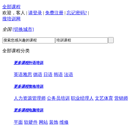
全部课程
欢迎，
客人
|
请登录
|
免费注册
|
忘记密码?
|
搜培训网
全国
[切换城市]
全部课程分类
更多课程
外语培训
英语雅思
德语
日语
韩语
法语
更多课程
资格培训
人力资源管理师
公务员培训
职业经理人
文艺体育
营销师
更多课程
电脑培训
平面
软硬件
网站
装饰
维修