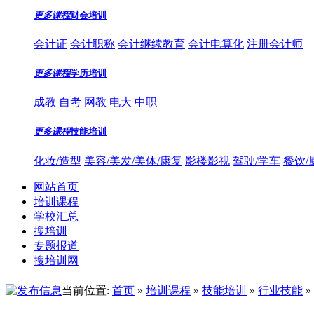
更多课程
财会培训
会计证
会计职称
会计继续教育
会计电算化
注册会计师
更多课程
学历培训
成教
自考
网教
电大
中职
更多课程
技能培训
化妆/造型
美容/美发/美体/康复
影楼影视
驾驶/学车
餐饮/
网站首页
培训课程
学校汇总
搜培训
专题报道
搜培训网
当前位置:
首页
»
培训课程
»
技能培训
»
行业技能
»