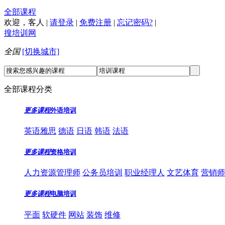
全部课程
欢迎，
客人
|
请登录
|
免费注册
|
忘记密码?
|
搜培训网
全国
[切换城市]
全部课程分类
更多课程
外语培训
英语雅思
德语
日语
韩语
法语
更多课程
资格培训
人力资源管理师
公务员培训
职业经理人
文艺体育
营销师
更多课程
电脑培训
平面
软硬件
网站
装饰
维修