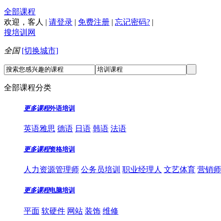
全部课程
欢迎，
客人
|
请登录
|
免费注册
|
忘记密码?
|
搜培训网
全国
[切换城市]
全部课程分类
更多课程
外语培训
英语雅思
德语
日语
韩语
法语
更多课程
资格培训
人力资源管理师
公务员培训
职业经理人
文艺体育
营销师
更多课程
电脑培训
平面
软硬件
网站
装饰
维修