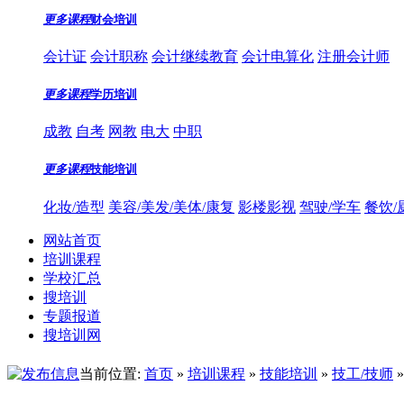
更多课程
财会培训
会计证
会计职称
会计继续教育
会计电算化
注册会计师
更多课程
学历培训
成教
自考
网教
电大
中职
更多课程
技能培训
化妆/造型
美容/美发/美体/康复
影楼影视
驾驶/学车
餐饮/
网站首页
培训课程
学校汇总
搜培训
专题报道
搜培训网
当前位置:
首页
»
培训课程
»
技能培训
»
技工/技师
»