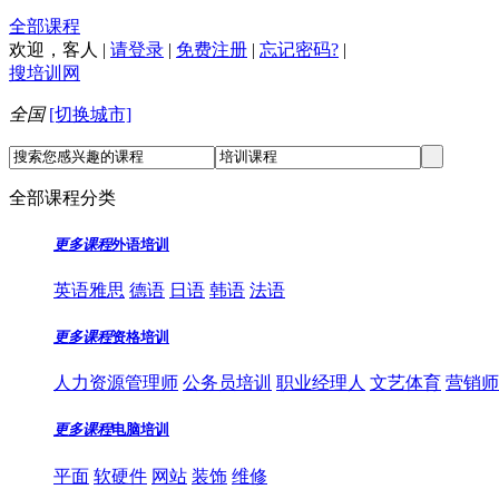
全部课程
欢迎，
客人
|
请登录
|
免费注册
|
忘记密码?
|
搜培训网
全国
[切换城市]
全部课程分类
更多课程
外语培训
英语雅思
德语
日语
韩语
法语
更多课程
资格培训
人力资源管理师
公务员培训
职业经理人
文艺体育
营销师
更多课程
电脑培训
平面
软硬件
网站
装饰
维修