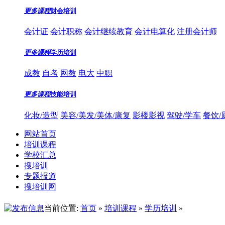
更多课程
财会培训
会计证
会计职称
会计继续教育
会计电算化
注册会计师
更多课程
学历培训
成教
自考
网教
电大
中职
更多课程
技能培训
化妆/造型
美容/美发/美体/康复
影楼影视
驾驶/学车
餐饮/
网站首页
培训课程
学校汇总
搜培训
专题报道
搜培训网
当前位置:
首页
»
培训课程
»
学历培训
»