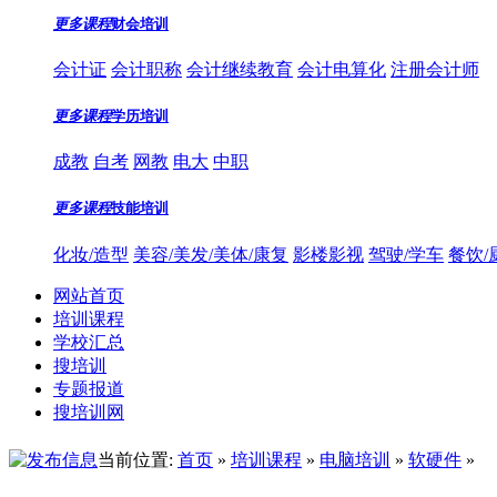
更多课程
财会培训
会计证
会计职称
会计继续教育
会计电算化
注册会计师
更多课程
学历培训
成教
自考
网教
电大
中职
更多课程
技能培训
化妆/造型
美容/美发/美体/康复
影楼影视
驾驶/学车
餐饮/
网站首页
培训课程
学校汇总
搜培训
专题报道
搜培训网
当前位置:
首页
»
培训课程
»
电脑培训
»
软硬件
»