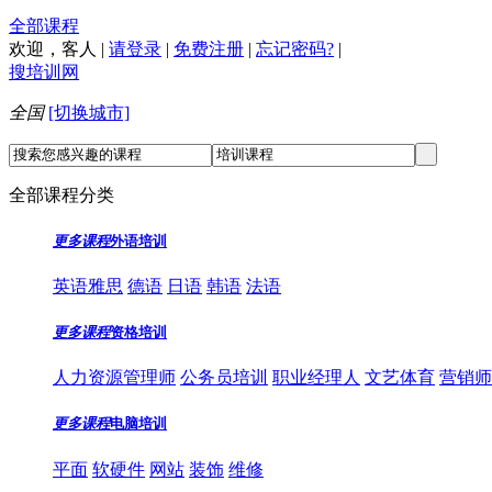
全部课程
欢迎，
客人
|
请登录
|
免费注册
|
忘记密码?
|
搜培训网
全国
[切换城市]
全部课程分类
更多课程
外语培训
英语雅思
德语
日语
韩语
法语
更多课程
资格培训
人力资源管理师
公务员培训
职业经理人
文艺体育
营销师
更多课程
电脑培训
平面
软硬件
网站
装饰
维修