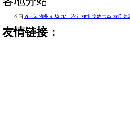
各地分站
全国
连云港
湖州
蚌埠
九江
济宁
柳州
拉萨
宝鸡
南通
芜
友情链接：