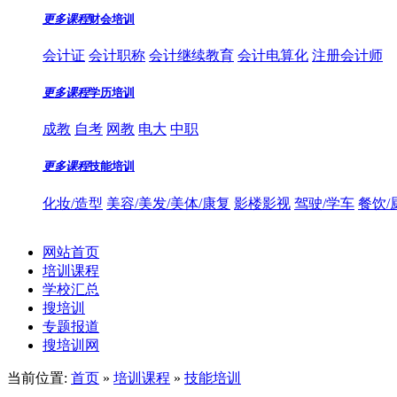
更多课程
财会培训
会计证
会计职称
会计继续教育
会计电算化
注册会计师
更多课程
学历培训
成教
自考
网教
电大
中职
更多课程
技能培训
化妆/造型
美容/美发/美体/康复
影楼影视
驾驶/学车
餐饮/
网站首页
培训课程
学校汇总
搜培训
专题报道
搜培训网
当前位置:
首页
»
培训课程
»
技能培训