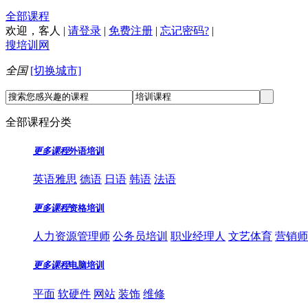
全部课程
欢迎，
客人
|
请登录
|
免费注册
|
忘记密码?
|
搜培训网
全国
[切换城市]
全部课程分类
更多课程
外语培训
英语雅思
德语
日语
韩语
法语
更多课程
资格培训
人力资源管理师
公务员培训
职业经理人
文艺体育
营销师
更多课程
电脑培训
平面
软硬件
网站
装饰
维修