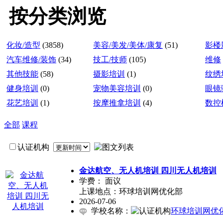
按分类浏览
化妆/造型
(3858)
美容/美发/美体/康复
(51)
影楼
汽车维修/装饰
(34)
技工/技师
(105)
维修
其他技能
(58)
摄影培训
(1)
纹绣
健身培训
(0)
宠物美容培训
(0)
眼镜
花艺培训
(1)
按摩推拿培训
(4)
数控
全部
课程
认证机构
金达航空、无人机培训 四川无人机培训
学费：
面议
上课地点：环球培训网优化部
2026-07-06
学校名称：
环球培训网优