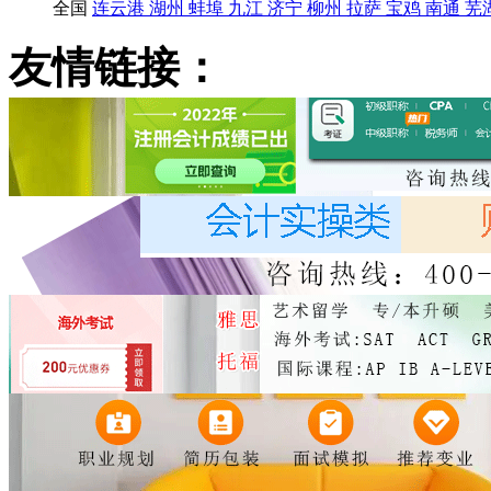
全国
连云港
湖州
蚌埠
九江
济宁
柳州
拉萨
宝鸡
南通
芜
友情链接：