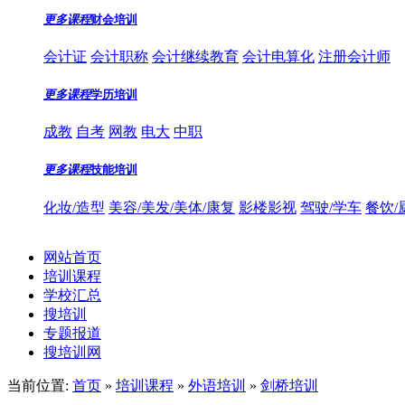
更多课程
财会培训
会计证
会计职称
会计继续教育
会计电算化
注册会计师
更多课程
学历培训
成教
自考
网教
电大
中职
更多课程
技能培训
化妆/造型
美容/美发/美体/康复
影楼影视
驾驶/学车
餐饮/
网站首页
培训课程
学校汇总
搜培训
专题报道
搜培训网
当前位置:
首页
»
培训课程
»
外语培训
»
剑桥培训