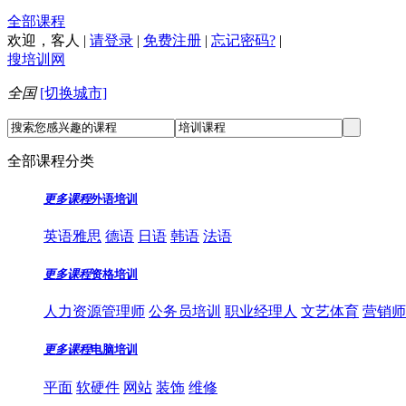
全部课程
欢迎，
客人
|
请登录
|
免费注册
|
忘记密码?
|
搜培训网
全国
[切换城市]
全部课程分类
更多课程
外语培训
英语雅思
德语
日语
韩语
法语
更多课程
资格培训
人力资源管理师
公务员培训
职业经理人
文艺体育
营销师
更多课程
电脑培训
平面
软硬件
网站
装饰
维修