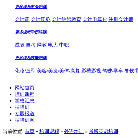
更多课程
财会培训
会计证
会计职称
会计继续教育
会计电算化
注册会计师
更多课程
学历培训
成教
自考
网教
电大
中职
更多课程
技能培训
化妆/造型
美容/美发/美体/康复
影楼影视
驾驶/学车
餐饮/
网站首页
培训课程
学校汇总
搜培训
专题报道
搜培训网
当前位置:
首页
»
培训课程
»
外语培训
»
考博英语培训