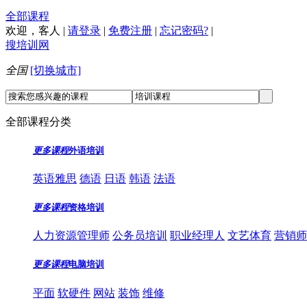
全部课程
欢迎，
客人
|
请登录
|
免费注册
|
忘记密码?
|
搜培训网
全国
[切换城市]
全部课程分类
更多课程
外语培训
英语雅思
德语
日语
韩语
法语
更多课程
资格培训
人力资源管理师
公务员培训
职业经理人
文艺体育
营销师
更多课程
电脑培训
平面
软硬件
网站
装饰
维修