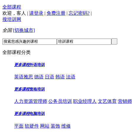
全部课程
欢迎，
客人
|
请登录
|
免费注册
|
忘记密码?
|
搜培训网
全国
[切换城市]
全部课程分类
更多课程
外语培训
英语雅思
德语
日语
韩语
法语
更多课程
资格培训
人力资源管理师
公务员培训
职业经理人
文艺体育
营销师
更多课程
电脑培训
平面
软硬件
网站
装饰
维修