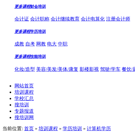
更多课程
财会培训
会计证
会计职称
会计继续教育
会计电算化
注册会计师
更多课程
学历培训
成教
自考
网教
电大
中职
更多课程
技能培训
化妆/造型
美容/美发/美体/康复
影楼影视
驾驶/学车
餐饮/
网站首页
培训课程
学校汇总
搜培训
专题报道
搜培训网
当前位置:
首页
»
培训课程
»
学历培训
»
计算机学历