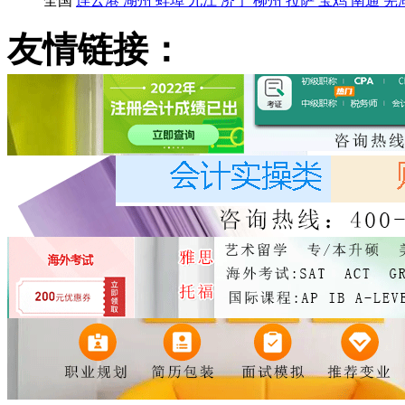
全国
连云港
湖州
蚌埠
九江
济宁
柳州
拉萨
宝鸡
南通
芜
友情链接：