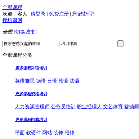
全部课程
欢迎，
客人
|
请登录
|
免费注册
|
忘记密码?
|
搜培训网
全国
[切换城市]
全部课程分类
更多课程
外语培训
英语雅思
德语
日语
韩语
法语
更多课程
资格培训
人力资源管理师
公务员培训
职业经理人
文艺体育
营销师
更多课程
电脑培训
平面
软硬件
网站
装饰
维修