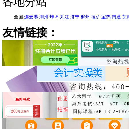
各地分站
全国
连云港
湖州
蚌埠
九江
济宁
柳州
拉萨
宝鸡
南通
芜
友情链接：