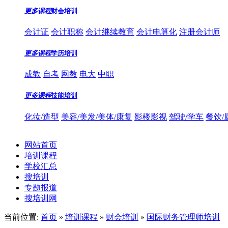
更多课程
财会培训
会计证
会计职称
会计继续教育
会计电算化
注册会计师
更多课程
学历培训
成教
自考
网教
电大
中职
更多课程
技能培训
化妆/造型
美容/美发/美体/康复
影楼影视
驾驶/学车
餐饮/
网站首页
培训课程
学校汇总
搜培训
专题报道
搜培训网
当前位置:
首页
»
培训课程
»
财会培训
»
国际财务管理师培训