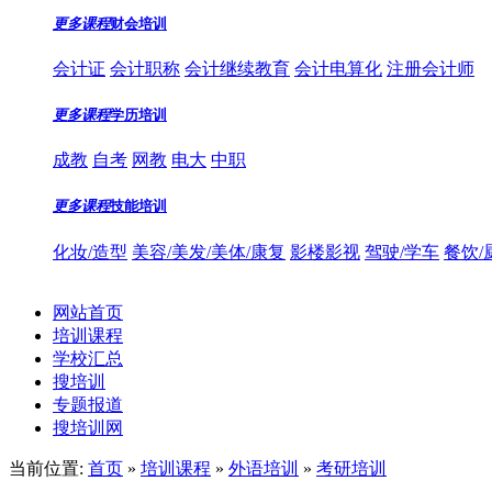
更多课程
财会培训
会计证
会计职称
会计继续教育
会计电算化
注册会计师
更多课程
学历培训
成教
自考
网教
电大
中职
更多课程
技能培训
化妆/造型
美容/美发/美体/康复
影楼影视
驾驶/学车
餐饮/
网站首页
培训课程
学校汇总
搜培训
专题报道
搜培训网
当前位置:
首页
»
培训课程
»
外语培训
»
考研培训