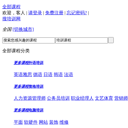
全部课程
欢迎，
客人
|
请登录
|
免费注册
|
忘记密码?
|
搜培训网
全国
[切换城市]
全部课程分类
更多课程
外语培训
英语雅思
德语
日语
韩语
法语
更多课程
资格培训
人力资源管理师
公务员培训
职业经理人
文艺体育
营销师
更多课程
电脑培训
平面
软硬件
网站
装饰
维修