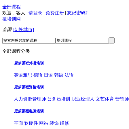
全部课程
欢迎，
客人
|
请登录
|
免费注册
|
忘记密码?
|
搜培训网
全国
[切换城市]
全部课程分类
更多课程
外语培训
英语雅思
德语
日语
韩语
法语
更多课程
资格培训
人力资源管理师
公务员培训
职业经理人
文艺体育
营销师
更多课程
电脑培训
平面
软硬件
网站
装饰
维修