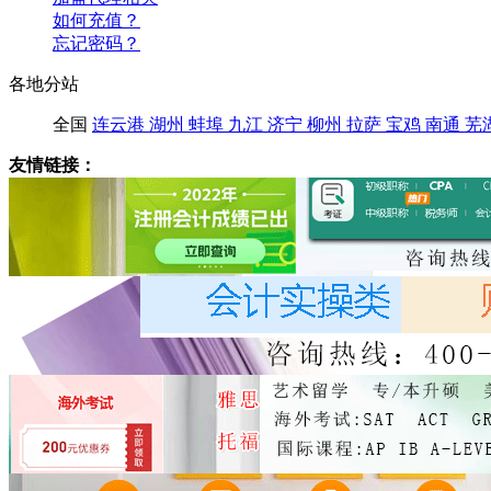
如何充值？
忘记密码？
各地分站
全国
连云港
湖州
蚌埠
九江
济宁
柳州
拉萨
宝鸡
南通
芜
友情链接：