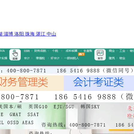
湖
淄博
洛阳
珠海
湛江
中山