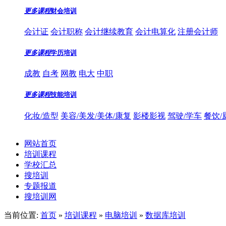
更多课程
财会培训
会计证
会计职称
会计继续教育
会计电算化
注册会计师
更多课程
学历培训
成教
自考
网教
电大
中职
更多课程
技能培训
化妆/造型
美容/美发/美体/康复
影楼影视
驾驶/学车
餐饮/
网站首页
培训课程
学校汇总
搜培训
专题报道
搜培训网
当前位置:
首页
»
培训课程
»
电脑培训
»
数据库培训