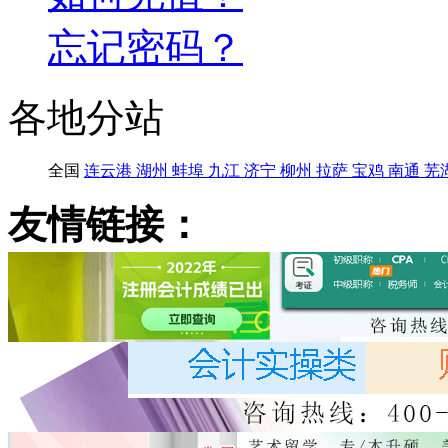
忘记密码？
各地分站
全国
连云港
湖州
蚌埠
九江
济宁
柳州
拉萨
宝鸡
南通
芜
友情链接：