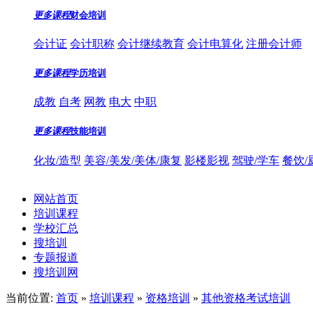
更多课程
财会培训
会计证
会计职称
会计继续教育
会计电算化
注册会计师
更多课程
学历培训
成教
自考
网教
电大
中职
更多课程
技能培训
化妆/造型
美容/美发/美体/康复
影楼影视
驾驶/学车
餐饮/
网站首页
培训课程
学校汇总
搜培训
专题报道
搜培训网
当前位置:
首页
»
培训课程
»
资格培训
»
其他资格考试培训