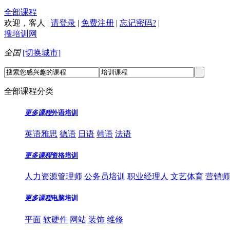
全部课程
欢迎，
客人
|
请登录
|
免费注册
|
忘记密码?
|
搜培训网
全国
[切换城市]
全部课程分类
更多课程
外语培训
英语雅思
德语
日语
韩语
法语
更多课程
资格培训
人力资源管理师
公务员培训
职业经理人
文艺体育
营销师
更多课程
电脑培训
平面
软硬件
网站
装饰
维修