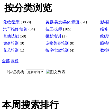
按分类浏览
化妆/造型
(3858)
美容/美发/美体/康复
(51)
影楼
汽车维修/装饰
(34)
技工/技师
(105)
维修
其他技能
(58)
摄影培训
(1)
纹绣
健身培训
(0)
宠物美容培训
(0)
眼镜
花艺培训
(1)
按摩推拿培训
(4)
数控
全部
课程
认证机构
本周搜索排行