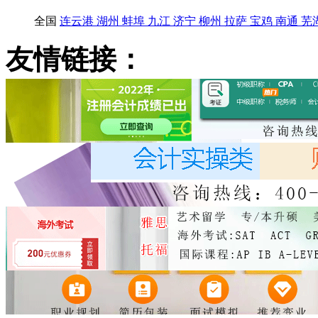
全国
连云港
湖州
蚌埠
九江
济宁
柳州
拉萨
宝鸡
南通
芜
友情链接：