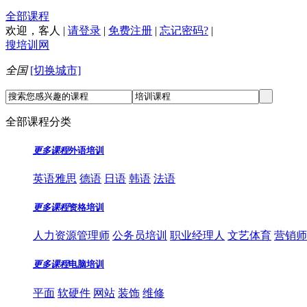
全部课程
欢迎，
客人
|
请登录
|
免费注册
|
忘记密码?
|
搜培训网
全国
[切换城市]
全部课程分类
更多课程
外语培训
英语雅思
德语
日语
韩语
法语
更多课程
资格培训
人力资源管理师
公务员培训
职业经理人
文艺体育
营销师
更多课程
电脑培训
平面
软硬件
网站
装饰
维修