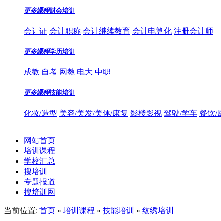
更多课程
财会培训
会计证
会计职称
会计继续教育
会计电算化
注册会计师
更多课程
学历培训
成教
自考
网教
电大
中职
更多课程
技能培训
化妆/造型
美容/美发/美体/康复
影楼影视
驾驶/学车
餐饮/
网站首页
培训课程
学校汇总
搜培训
专题报道
搜培训网
当前位置:
首页
»
培训课程
»
技能培训
»
纹绣培训