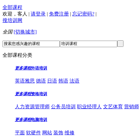
全部课程
欢迎，
客人
|
请登录
|
免费注册
|
忘记密码?
|
搜培训网
全国
[切换城市]
全部课程分类
更多课程
外语培训
英语雅思
德语
日语
韩语
法语
更多课程
资格培训
人力资源管理师
公务员培训
职业经理人
文艺体育
营销师
更多课程
电脑培训
平面
软硬件
网站
装饰
维修