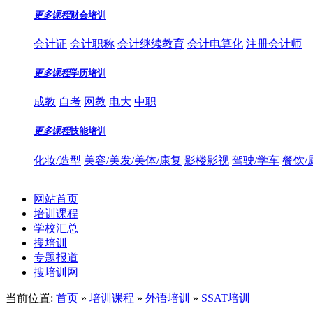
更多课程
财会培训
会计证
会计职称
会计继续教育
会计电算化
注册会计师
更多课程
学历培训
成教
自考
网教
电大
中职
更多课程
技能培训
化妆/造型
美容/美发/美体/康复
影楼影视
驾驶/学车
餐饮/
网站首页
培训课程
学校汇总
搜培训
专题报道
搜培训网
当前位置:
首页
»
培训课程
»
外语培训
»
SSAT培训