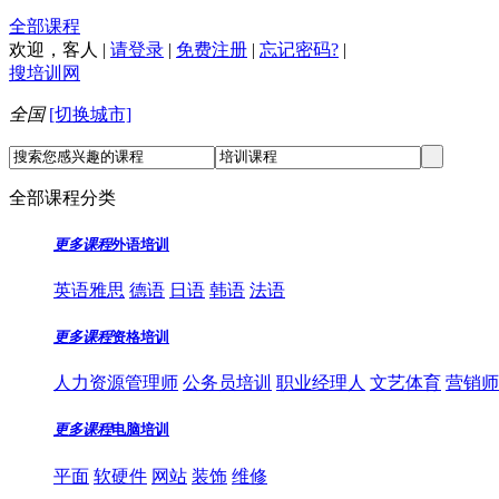
全部课程
欢迎，
客人
|
请登录
|
免费注册
|
忘记密码?
|
搜培训网
全国
[切换城市]
全部课程分类
更多课程
外语培训
英语雅思
德语
日语
韩语
法语
更多课程
资格培训
人力资源管理师
公务员培训
职业经理人
文艺体育
营销师
更多课程
电脑培训
平面
软硬件
网站
装饰
维修