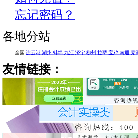
忘记密码？
各地分站
全国
连云港
湖州
蚌埠
九江
济宁
柳州
拉萨
宝鸡
南通
芜
友情链接：