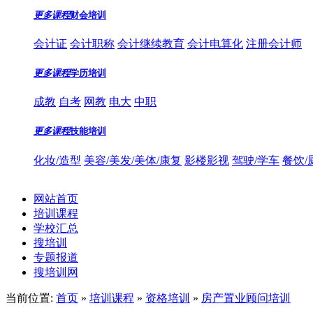
更多课程
财会培训
会计证
会计职称
会计继续教育
会计电算化
注册会计师
更多课程
学历培训
成教
自考
网教
电大
中职
更多课程
技能培训
化妆/造型
美容/美发/美体/康复
影楼影视
驾驶/学车
餐饮/
网站首页
培训课程
学校汇总
搜培训
专题报道
搜培训网
当前位置:
首页
»
培训课程
»
资格培训
»
房产置业顾问培训