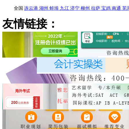
全国
连云港
湖州
蚌埠
九江
济宁
柳州
拉萨
宝鸡
南通
芜
友情链接：