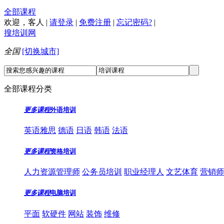
全部课程
欢迎，
客人
|
请登录
|
免费注册
|
忘记密码?
|
搜培训网
全国
[切换城市]
全部课程分类
更多课程
外语培训
英语雅思
德语
日语
韩语
法语
更多课程
资格培训
人力资源管理师
公务员培训
职业经理人
文艺体育
营销师
更多课程
电脑培训
平面
软硬件
网站
装饰
维修