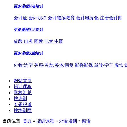
更多课程
财会培训
会计证
会计职称
会计继续教育
会计电算化
注册会计师
更多课程
学历培训
成教
自考
网教
电大
中职
更多课程
技能培训
化妆/造型
美容/美发/美体/康复
影楼影视
驾驶/学车
餐饮/
网站首页
培训课程
学校汇总
搜培训
专题报道
搜培训网
当前位置:
首页
»
培训课程
»
外语培训
»
德语