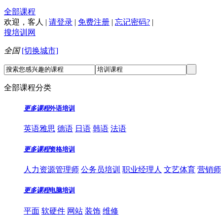
全部课程
欢迎，
客人
|
请登录
|
免费注册
|
忘记密码?
|
搜培训网
全国
[切换城市]
全部课程分类
更多课程
外语培训
英语雅思
德语
日语
韩语
法语
更多课程
资格培训
人力资源管理师
公务员培训
职业经理人
文艺体育
营销师
更多课程
电脑培训
平面
软硬件
网站
装饰
维修