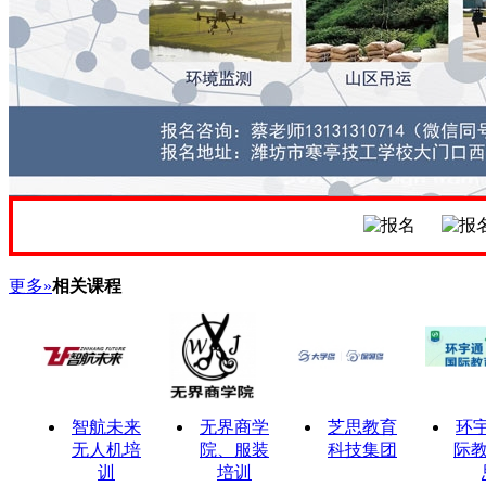
更多»
相关课程
智航未来
无界商学
芝思教育
环
无人机培
院、服装
科技集团
际教
训
培训