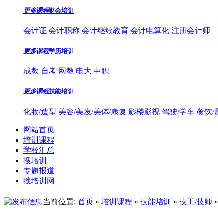
更多课程
财会培训
会计证
会计职称
会计继续教育
会计电算化
注册会计师
更多课程
学历培训
成教
自考
网教
电大
中职
更多课程
技能培训
化妆/造型
美容/美发/美体/康复
影楼影视
驾驶/学车
餐饮/
网站首页
培训课程
学校汇总
搜培训
专题报道
搜培训网
当前位置:
首页
»
培训课程
»
技能培训
»
技工/技师
»