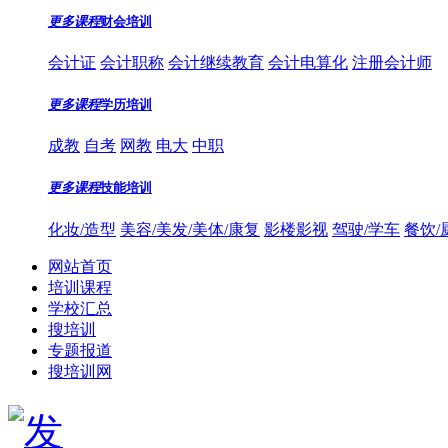
更多课程
财会培训
会计证
会计职称
会计继续教育
会计电算化
注册会计师
更多课程
学历培训
成教
自考
网教
电大
中职
更多课程
技能培训
化妆/造型
美容/美发/美体/康复
影楼影视
驾驶/学车
餐饮/
网站首页
培训课程
学校汇总
搜培训
专题报道
搜培训网