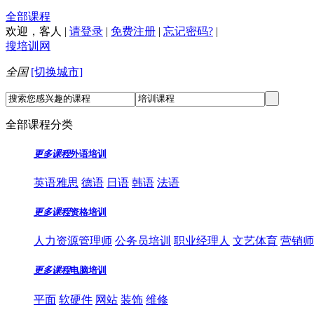
全部课程
欢迎，
客人
|
请登录
|
免费注册
|
忘记密码?
|
搜培训网
全国
[切换城市]
全部课程分类
更多课程
外语培训
英语雅思
德语
日语
韩语
法语
更多课程
资格培训
人力资源管理师
公务员培训
职业经理人
文艺体育
营销师
更多课程
电脑培训
平面
软硬件
网站
装饰
维修