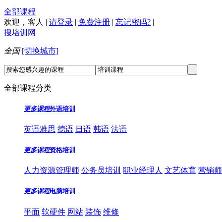
全部课程
欢迎，
客人
|
请登录
|
免费注册
|
忘记密码?
|
搜培训网
全国
[切换城市]
全部课程分类
更多课程
外语培训
英语雅思
德语
日语
韩语
法语
更多课程
资格培训
人力资源管理师
公务员培训
职业经理人
文艺体育
营销师
更多课程
电脑培训
平面
软硬件
网站
装饰
维修