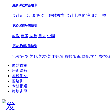
更多课程
财会培训
会计证
会计职称
会计继续教育
会计电算化
注册会计师
更多课程
学历培训
成教
自考
网教
电大
中职
更多课程
技能培训
化妆/造型
美容/美发/美体/康复
影楼影视
驾驶/学车
餐饮/
网站首页
培训课程
学校汇总
搜培训
专题报道
搜培训网