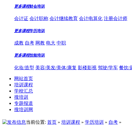
更多课程
财会培训
会计证
会计职称
会计继续教育
会计电算化
注册会计师
更多课程
学历培训
成教
自考
网教
电大
中职
更多课程
技能培训
化妆/造型
美容/美发/美体/康复
影楼影视
驾驶/学车
餐饮/
网站首页
培训课程
学校汇总
搜培训
专题报道
搜培训网
当前位置:
首页
»
培训课程
»
学历培训
»
自考
»