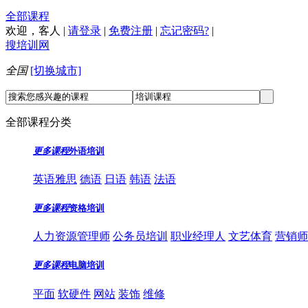
全部课程
欢迎，
客人
|
请登录
|
免费注册
|
忘记密码?
|
搜培训网
全国
[切换城市]
全部课程分类
更多课程
外语培训
英语雅思
德语
日语
韩语
法语
更多课程
资格培训
人力资源管理师
公务员培训
职业经理人
文艺体育
营销师
更多课程
电脑培训
平面
软硬件
网站
装饰
维修