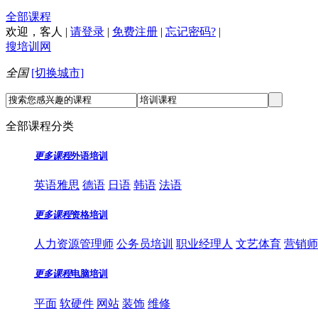
全部课程
欢迎，
客人
|
请登录
|
免费注册
|
忘记密码?
|
搜培训网
全国
[切换城市]
全部课程分类
更多课程
外语培训
英语雅思
德语
日语
韩语
法语
更多课程
资格培训
人力资源管理师
公务员培训
职业经理人
文艺体育
营销师
更多课程
电脑培训
平面
软硬件
网站
装饰
维修