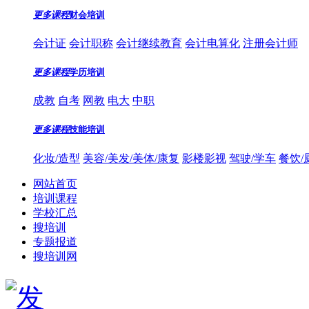
更多课程
财会培训
会计证
会计职称
会计继续教育
会计电算化
注册会计师
更多课程
学历培训
成教
自考
网教
电大
中职
更多课程
技能培训
化妆/造型
美容/美发/美体/康复
影楼影视
驾驶/学车
餐饮/
网站首页
培训课程
学校汇总
搜培训
专题报道
搜培训网