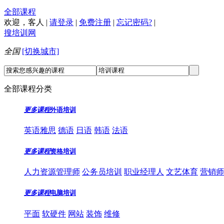
全部课程
欢迎，
客人
|
请登录
|
免费注册
|
忘记密码?
|
搜培训网
全国
[切换城市]
全部课程分类
更多课程
外语培训
英语雅思
德语
日语
韩语
法语
更多课程
资格培训
人力资源管理师
公务员培训
职业经理人
文艺体育
营销师
更多课程
电脑培训
平面
软硬件
网站
装饰
维修