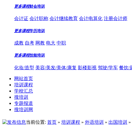
更多课程
财会培训
会计证
会计职称
会计继续教育
会计电算化
注册会计师
更多课程
学历培训
成教
自考
网教
电大
中职
更多课程
技能培训
化妆/造型
美容/美发/美体/康复
影楼影视
驾驶/学车
餐饮/
网站首页
培训课程
学校汇总
搜培训
专题报道
搜培训网
当前位置:
首页
»
培训课程
»
外语培训
»
出国培训
»