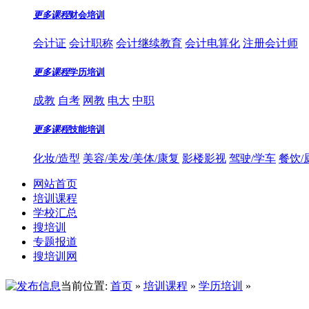
更多课程
财会培训
会计证
会计职称
会计继续教育
会计电算化
注册会计师
更多课程
学历培训
成教
自考
网教
电大
中职
更多课程
技能培训
化妆/造型
美容/美发/美体/康复
影楼影视
驾驶/学车
餐饮/
网站首页
培训课程
学校汇总
搜培训
专题报道
搜培训网
当前位置:
首页
»
培训课程
»
学历培训
»