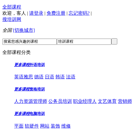
全部课程
欢迎，
客人
|
请登录
|
免费注册
|
忘记密码?
|
搜培训网
全国
[切换城市]
全部课程分类
更多课程
外语培训
英语雅思
德语
日语
韩语
法语
更多课程
资格培训
人力资源管理师
公务员培训
职业经理人
文艺体育
营销师
更多课程
电脑培训
平面
软硬件
网站
装饰
维修