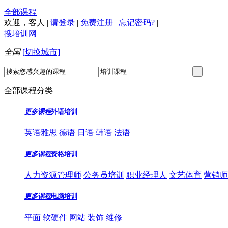
全部课程
欢迎，
客人
|
请登录
|
免费注册
|
忘记密码?
|
搜培训网
全国
[切换城市]
全部课程分类
更多课程
外语培训
英语雅思
德语
日语
韩语
法语
更多课程
资格培训
人力资源管理师
公务员培训
职业经理人
文艺体育
营销师
更多课程
电脑培训
平面
软硬件
网站
装饰
维修