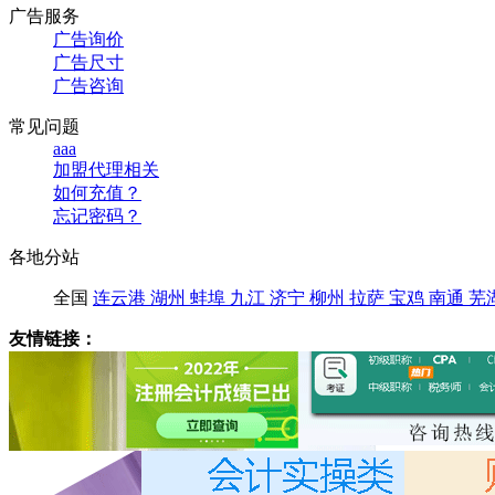
广告服务
广告询价
广告尺寸
广告咨询
常见问题
aaa
加盟代理相关
如何充值？
忘记密码？
各地分站
全国
连云港
湖州
蚌埠
九江
济宁
柳州
拉萨
宝鸡
南通
芜
友情链接：