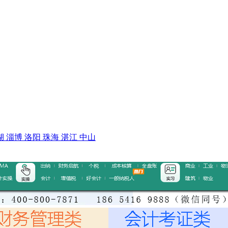
湖
淄博
洛阳
珠海
湛江
中山