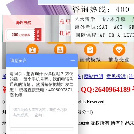
请您留言
请问亲，想咨询什么课程呢？ 方便
关于环球培训网
|
分支机构
|
广告服务
|
网站声明
|
意见投诉
|
连
的话， 留个手机号码，我们电话沟
通说的清楚， 然后短信把地址发给
咨询电话：400-800-7871 QQ:26409641
您！ 或者直接致电：4008007871
高老师
(c)2009-2026 www.peixuncn.net All Rights Reserved
环球培训网™ (合肥寰品信息科技有限公司)
版权所有 所有作品
地址：合肥市庐阳区固镇路3388号旭辉中心1102室
"));