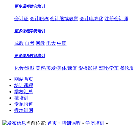
更多课程
财会培训
会计证
会计职称
会计继续教育
会计电算化
注册会计师
更多课程
学历培训
成教
自考
网教
电大
中职
更多课程
技能培训
化妆/造型
美容/美发/美体/康复
影楼影视
驾驶/学车
餐饮/
网站首页
培训课程
学校汇总
搜培训
专题报道
搜培训网
当前位置:
首页
»
培训课程
»
学历培训
»